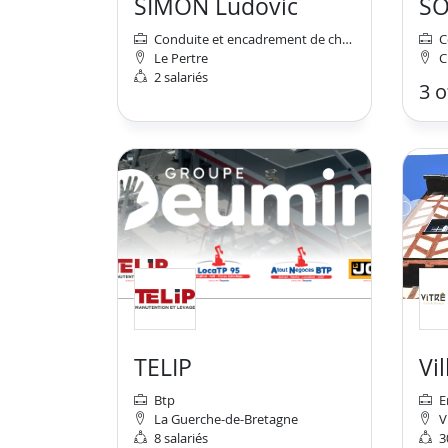
SIMON Ludovic
S
Conduite et encadrement de chantier - travaux
C
Le Pertre
C
2 salariés
3 o
TELIP
Btp
E
La Guerche-de-Bretagne
V
8 salariés
3