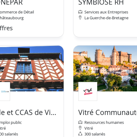
ONEPAR
SYMBIOSE RH
ommerce de Détail
Services aux Entreprises
hâteaubourg
La Guerche-de-Bretagne
ffres
Ville et CCAS de Vitré
Vitré Communaut
mploi public
Ressources humaines
itré
Vitré
00 salariés
300 salariés