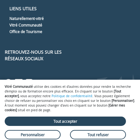
LIENS UTILES
Naturellement-vitré
Vitré Communauté
Office de Tourisme
RETROUVEZ-NOUS SUR LES
RÉSEAUX SOCIAUX
Lien vers notre page Facebook
Lien vers notre page LinkedIn
Lien vers notre page Instagr
Vitré Communauté
utilise des cookies et d'autres données pour rendre la recherche
d'emploi ou de formation encore plus efficace. En cliquant sur le bouton
[Tout
accepter]
, vous acceptez notre
Politique de confidentialité
. Vous pouvez également
choisir de refuser ou personnaliser vos choix en cliquant sur le bouton
[Personnaliser]
.
À tout moment vous pouvez changer d'avis en cliquant sur le bouton
[Gérer mes
Gérer mes cookies
Mentions légales
-
-
cookies]
situé en pied de page.
Conditions générales d'utilisation
Politique de confidentialité
Nous
-
-
contacter
- © 2026
SmartForum
Tout accepter
Personnaliser
Tout refuser
Plateforme emploi propulsée par